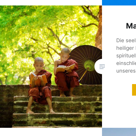
Ma
Die see
heiliger
spiritue
einschli
unseres