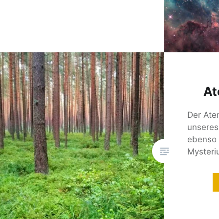
At
Der Ate
unseres
ebenso 
Mysteri