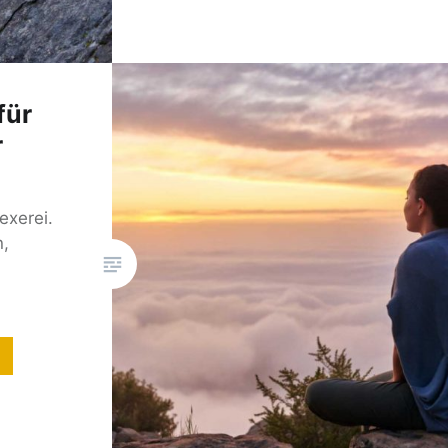
für
r
Hexerei.
n,