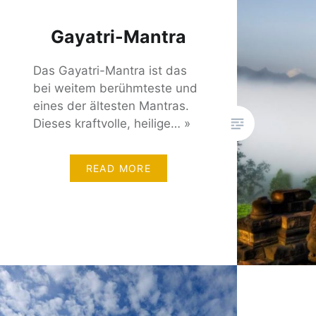
Gayatri-Mantra
Das Gayatri-Mantra ist das
bei weitem berühmteste und
eines der ältesten Mantras.
Dieses kraftvolle, heilige… »
READ MORE