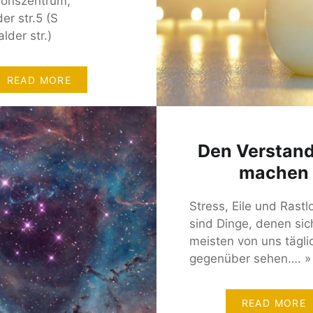
ionszentrum,
er str.5 (S
lder str.)
READ MORE
Den Verstand 
machen
Stress, Eile und Rastl
sind Dinge, denen sic
meisten von uns tägli
gegenüber sehen…. »
READ MORE