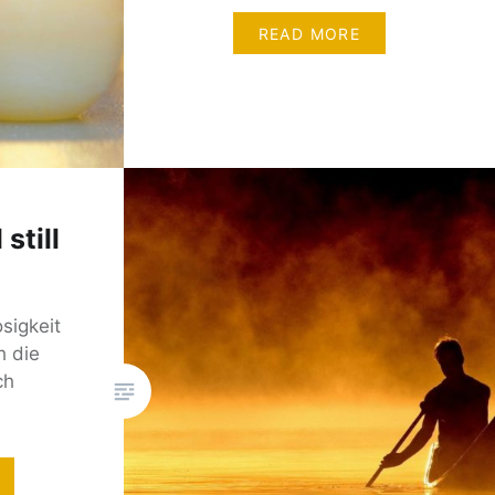
READ MORE
still
osigkeit
h die
ch