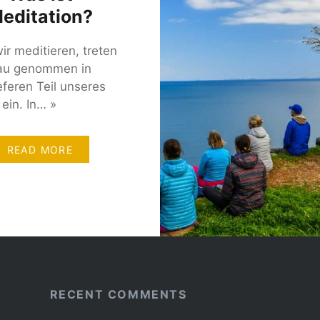
editation?
ir meditieren, treten
au genommen in
eferen Teil unseres
ein. In… »
READ MORE
RECENT COMMENTS