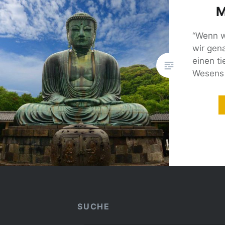
M
“Wenn w
wir gen
einen ti
Wesens 
SUCHE