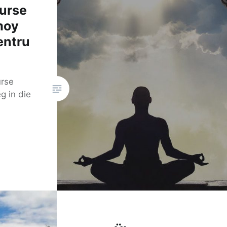
urse
moy
entru
rse
g in die