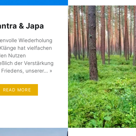
ntra & Japa
lenvolle Wiederholung
 Klänge hat vielfachen
llen Nutzen
eßlich der Verstärkung
 Friedens, unserer… »
READ MORE