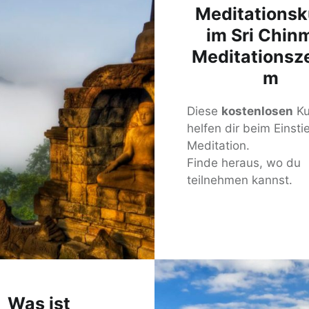
Meditationsk
im Sri Chin
Meditationsz
m
Diese
kostenlosen
Ku
helfen dir beim Einstie
Meditation.
Finde heraus, wo du
teilnehmen kannst.
Was ist